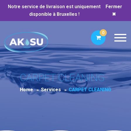
Notre service de livraison est uniquement
Fermer
disponible à Bruxelles !
✖
0
Toggl
CARPET CLEANING
Home
Services
CARPET CLEANING