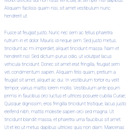
Morbi ultricies dui non risus vehicula, at semper nisl dapibus.
Aliquam facilisis quam nisi, sit amet vestibulum nunc
hendrerit ut.
Fusce at feugiat justo. Nunc nec sem ac tellus pharetra
rutrum in et dolor. Mauris id neque sem. Sed justo metus,
tincidunt ac mi imperdiet, aliquet tincidunt massa. Nam et
hendrerit nisl. Sed dictum purus odio, ut volutpat lacus
vehicula tincidunt. Donec sit amet erat fringilla, feugiat sem
vel, condimentum sapien. Aliquam felis quam, pretium a
feugiat sit amet, aliquet ac dui. In vestibulum tortor eu velit
tempor, varius mattis lorem mollis. Vestibulum ante ipsum
primis in faucibus orci luctus et ultrices posuere cubilia Curae;
Quisque dignissim, eros fringilla tincidunt tristique, lacus justo
eleifend nibh, mattis molestie sapien orci sed magna. Ut
tincidunt blandit massa, et pharetra urna faucibus sit amet.
Ut et leo ut metus dapibus ultricies quis non diam. Maecenas