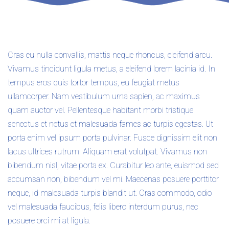
Cras eu nulla convallis, mattis neque rhoncus, eleifend arcu.
Vivamus tincidunt ligula metus, a eleifend lorem lacinia id. In
tempus eros quis tortor tempus, eu feugiat metus
ullamcorper. Nam vestibulum urna sapien, ac maximus
quam auctor vel. Pellentesque habitant morbi tristique
senectus et netus et malesuada fames ac turpis egestas. Ut
porta enim vel ipsum porta pulvinar. Fusce dignissim elit non
lacus ultrices rutrum. Aliquam erat volutpat. Vivamus non
bibendum nisl, vitae porta ex. Curabitur leo ante, euismod sed
accumsan non, bibendum vel mi. Maecenas posuere porttitor
neque, id malesuada turpis blandit ut. Cras commodo, odio
vel malesuada faucibus, felis libero interdum purus, nec
posuere orci mi at ligula.